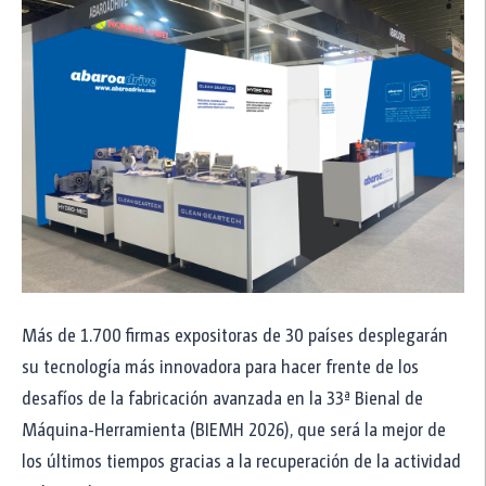
HYDRO-MEC
reductor ejes paralelos serie H
HYDRO-MEC
reductor ortogonal serie X
HYDRO-MEC
motor "hygienic aluminum" serie AEM
abaroa_drive
reductor epicicloidal serie PL/PLB
Motores eléctricos
WEG
motores IEC de baja tensión
WEG
Más de 1.700 firmas expositoras de 30 países desplegarán
motores IEC para áreas clasificadas
su tecnología más innovadora para hacer frente de los
WEG
motores para aplicación industrial
desafíos de la fabricación avanzada en la 33ª Bienal de
Máquina-Herramienta (BIEMH 2026), que será la mejor de
WEG
motores de inducción-media/alta tensión
los últimos tiempos gracias a la recuperación de la actividad
WEG