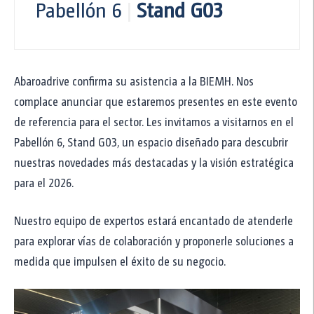
Pabellón 6
|
Stand G03
CLEAN-GEARTECH
reductor coaxial serie RCI
CLEAN-GEARTECH
motor premium inoxidable serie SPM
Reductores en aluminio y fundición. Motores
Abaroadrive confirma su asistencia a la BIEMH. Nos
"Hygienic Aluminum"
complace anunciar que estaremos presentes en este evento
de referencia para el sector. Les invitamos a visitarnos en el
HYDRO-MEC
reductor sinfín-corona serie 0
Pabellón 6, Stand G03, un espacio diseñado para descubrir
HYDRO-MEC
nuestras novedades más destacadas y la visión estratégica
reductor sinfín-corona serie M
para el 2026.
HYDRO-MEC
reductor sinfín-corona serie Q
Nuestro equipo de expertos estará encantado de atenderle
HYDRO-MEC
reductor coaxial serie A
para explorar vías de colaboración y proponerle soluciones a
HYDRO-MEC
medida que impulsen el éxito de su negocio.
reductor coaxial serie C
HYDRO-MEC
reductor pendular serie F